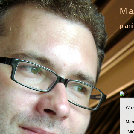
Ma
pian
Wró
Mar
Two