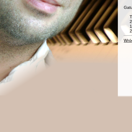
Gat
T
2
1
2
Wró