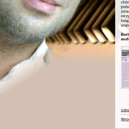
chór
pols
zmar
otrz
ksią
wsp
Bar
audi
zoba
Wró