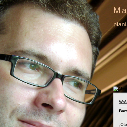
Ma
pian
Wró
Bart
„Oto